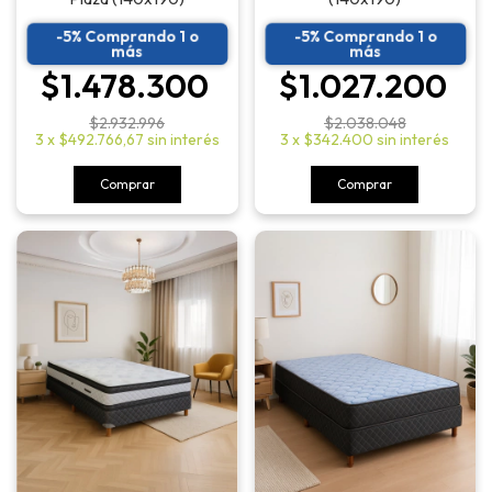
-5% Comprando 1 o
-5% Comprando 1 o
más
más
$1.478.300
$1.027.200
$2.932.996
$2.038.048
3
x
$492.766,67
sin interés
3
x
$342.400
sin interés
Comprar
Comprar