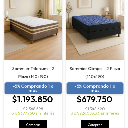
Sommier Trilenium - 2
Sommier Olimpic - 2 Plaza
Plaza (140x190)
(140x190)
-5% Comprando 1 o
-5% Comprando 1 o
más
más
$1.193.850
$679.750
$2.368.698
$1.348.620
3
x
$397.950
sin interés
3
x
$226.583,33
sin interés
Comprar
Comprar