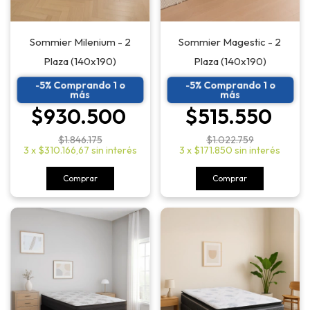
Sommier Magestic - 2
Sommier Milenium - 2
Plaza (140x190)
Plaza (140x190)
-5% Comprando 1 o
-5% Comprando 1 o
más
más
$515.550
$930.500
$1.022.759
$1.846.175
3
x
$171.850
sin interés
3
x
$310.166,67
sin interés
Comprar
Comprar