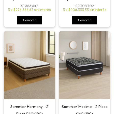
$1.686.642
$2.308.702
3
x
$296.866,67
sin interés
3
x
$406.333,33
sin interés
Comprar
Comprar
Sommier Harmony - 2
Sommier Maxime - 2 Plaza
Plaza (140x190)
(140x190)