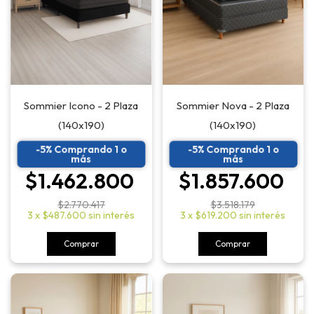
Sommier Nova - 2 Plaza
Sommier Icono - 2 Plaza
(140x190)
(140x190)
-5% Comprando 1 o
-5% Comprando 1 o
más
más
$1.857.600
$1.462.800
$3.518.179
$2.770.417
3
x
$619.200
sin interés
3
x
$487.600
sin interés
Comprar
Comprar