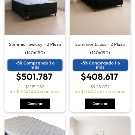
Sommier Galaxy - 2 Plaza
Sommier Ecuss - 2 Plaza
(140x190)
(140x190)
-5% Comprando 1 o
-5% Comprando 1 o
más
más
$501.787
$408.617
$1.115.082
$908.037
3
x
$167.262,33
sin interés
3
x
$136.205,67
sin interés
Comprar
Comprar