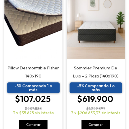
Pillow Desmontable Fisher
Sommier Premium De
140x190
Lujo - 2 Plaza (140x190)
-5% Comprando 1 o
-5% Comprando 1 o
más
más
$107.025
$619.900
$237.833
$1.229.897
3
x
$35.675
sin interés
3
x
$206.633,33
sin interés
Comprar