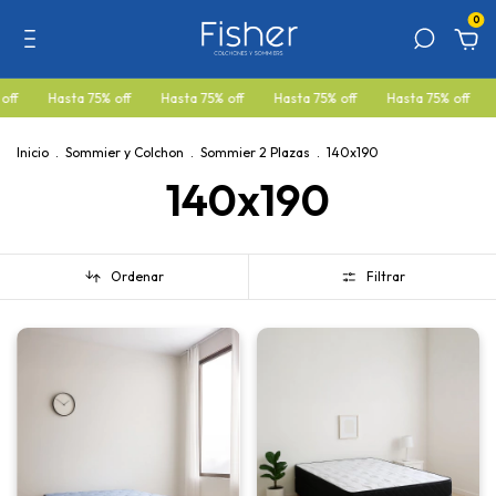
0
 off
Hasta 75% off
Hasta 75% off
Hasta 75% off
Hasta 75% off
Inicio
.
Sommier y Colchon
.
Sommier 2 Plazas
.
140x190
140x190
Ordenar
Filtrar