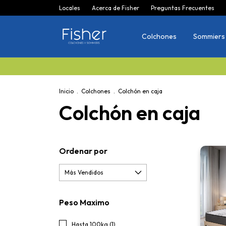
Locales
Acerca de Fisher
Preguntas Frecuentes
Colchones
Sommiers
Inicio
.
Colchones
.
Colchón en caja
Colchón en caja
Ordenar por
Peso Maximo
Hasta 100kg (1)