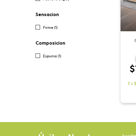
Sensacion
Firme (1)
Composicion
Espuma (1)
$
3
x
Suscríbe