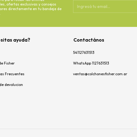
s, ofertas exclusivas y consejos
dores directamente en tu bandeja de
.
sitas ayuda?
Contactános
541127631513
de Fisher
WhatsApp 1127631513
as Frecuentes
ventas@colchonesfisher.com.ar
 de devolucion