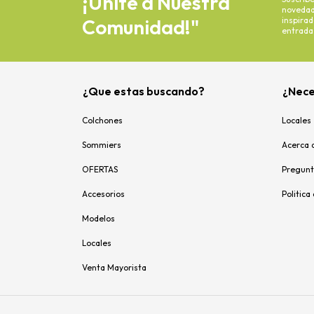
¡Únite a Nuestra
novedade
Comunidad!"
inspira
entrada
¿Que estas buscando?
¿Nece
Colchones
Locales
Sommiers
Acerca 
OFERTAS
Pregunt
Accesorios
Politica
Modelos
Locales
Venta Mayorista