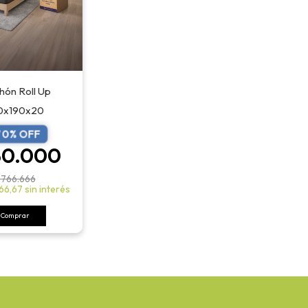
hón Roll Up
0x190x20
70
% OFF
30.000
766.666
66,67
sin interés
Comprar