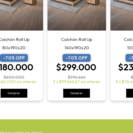
Colchón Roll Up
Colc
Colchón Roll Up
140x190x20
10
80x190x20
-
70
% OFF
-
-
70
% OFF
$299.000
$2
180.000
$996.666
$
$600.000
3
x
$99.666,67
sin interés
3
x
$76.6
$60.000
sin interés
Comprar
Comprar
te para recibir las últimas