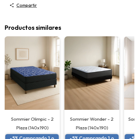
Compartir
Productos similares
Somm
Sommier Olimpic - 2
Sommier Wonder - 2
Plaza (140x190)
Plaza (140x190)
-5%
-5% Comprando 1 o
-5% Comprando 1 o