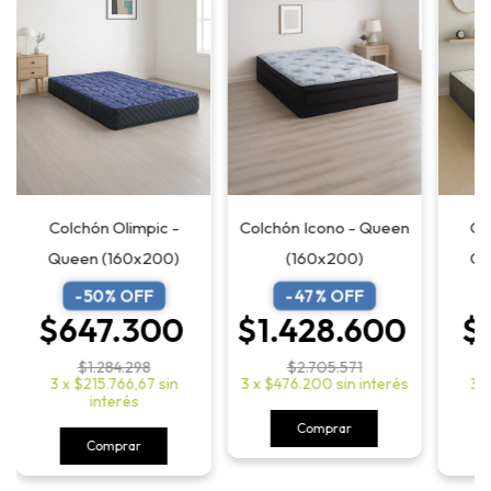
Colchón Olimpic -
Co
Colchón Icono - Queen
Queen (160x200)
Qu
(160x200)
-
50
% OFF
-
47
% OFF
$647.300
$
$1.428.600
$1.284.298
$2.705.571
3
x
$215.766,67
sin
3
3
x
$476.200
sin interés
interés
Comprar
Comprar