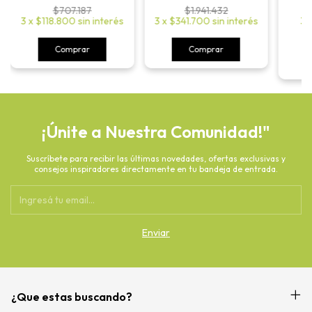
$707.187
$1.941.432
3
3
x
$118.800
sin interés
3
x
$341.700
sin interés
Comprar
Comprar
¡Únite a Nuestra Comunidad!"
Suscríbete para recibir las últimas novedades, ofertas exclusivas y
consejos inspiradores directamente en tu bandeja de entrada.
¿Que estas buscando?