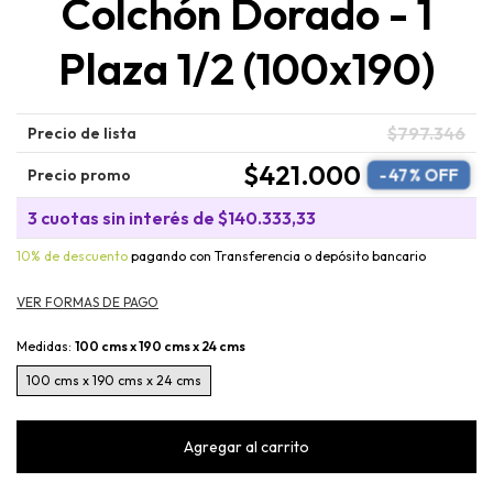
Colchón Dorado - 1
Plaza 1/2 (100x190)
$797.346
Precio de lista
$421.000
-
47
% OFF
Precio promo
3
cuotas sin interés de
$140.333,33
10% de descuento
pagando con Transferencia o depósito bancario
Medidas:
100 cms x 190 cms x 24 cms
100 cms x 190 cms x 24 cms