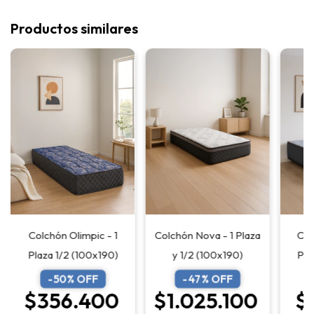
Productos similares
Col
Colchón Olimpic - 1
Colchón Nova - 1 Plaza
Pla
Plaza 1/2 (100x190)
y 1/2 (100x190)
-
50
% OFF
-
47
% OFF
$
$356.400
$1.025.100