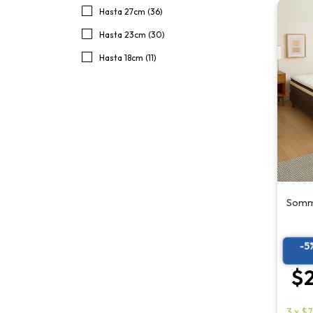
Hasta 27cm (36)
Hasta 23cm (30)
Hasta 18cm (11)
Somm
-5
$2
3
x
$7