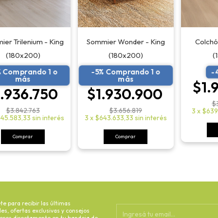
er Trilenium - King
Sommier Wonder - King
Colchó
(180x200)
(180x200)
(
% Comprando 1 o
-5% Comprando 1 o
-
más
más
$1.
1.936.750
$1.930.900
$
$3.842.763
$3.656.819
3
x
$639
45.583,33
sin interés
3
x
$643.633,33
sin interés
Comprar
te para recibir las últimas
s, ofertas exclusivas y consejos
dores directamente en tu bandeja de