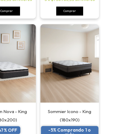
Comprar
Comprar
n Nova - King
Sommier Icono - King
180x200)
(180x190)
-5% Comprando 1 o
47
% OFF