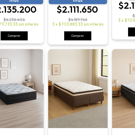
más
más
$2.
.135.200
$2.111.650
$
$4.236.406
$4.189.766
3
x
$703
711.733,33
sin interés
3
x
$703.883,33
sin interés
Comprar