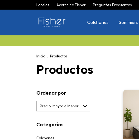
Locales
Acerca de Fisher
Preguntas Frecuentes
Colchones
Sommiers
Inicio
.
Productos
Productos
Ordenar por
Categorías
Colchones