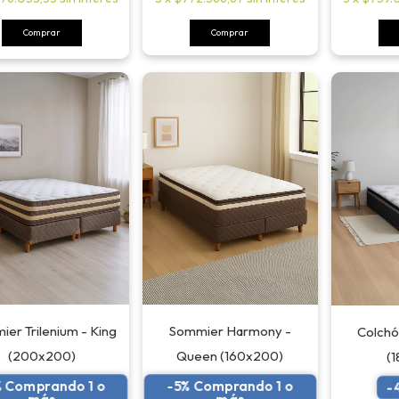
Comprar
er Trilenium - King
Sommier Harmony -
Colchó
(200x200)
Queen (160x200)
(
% Comprando 1 o
-5% Comprando 1 o
-