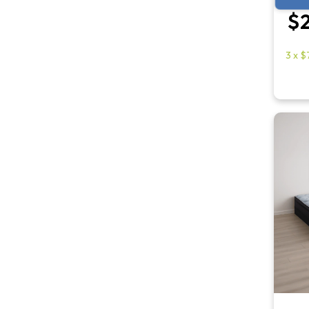
$2
3
x
$