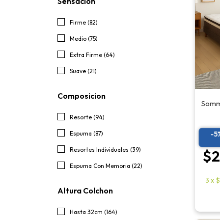
Sensacion
Firme (82)
Medio (75)
Extra Firme (64)
Suave (21)
Composicion
Somm
Resorte (94)
-5
Espuma (87)
Resortes Individuales (39)
$2
Espuma Con Memoria (22)
3
x
$
Altura Colchon
Hasta 32cm (164)