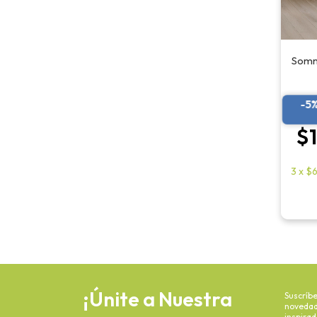
Sommi
-5
$
3
x
$6
¡Únite a Nuestra
Suscríbe
novedade
inspira