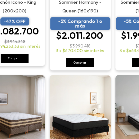
Sommier Harmony -
Sommier 
chón Icono - King
Queen (160x190)
(
(200x200)
-5% Comprando 1 o
-5% C
-
47
% OFF
más
.082.700
$2.011.200
$1.
$3.944.348
$3.990.418
$
94.233,33
sin interés
3
x
$670.400
sin interés
3
x
$663.
Comprar
Comprar