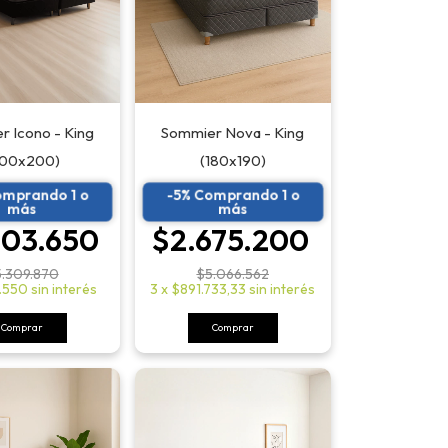
 Icono - King
Sommier Nova - King
200x200)
(180x190)
omprando 1 o
-5% Comprando 1 o
más
más
803.650
$2.675.200
.309.870
$5.066.562
.550
sin interés
3
x
$891.733,33
sin interés
Comprar
Comprar