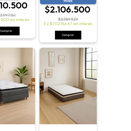
más
110.500
$2.106.500
3.997.161
$3.989.529
.500
sin interés
3
x
$702.166,67
sin interés
Comprar
Comprar