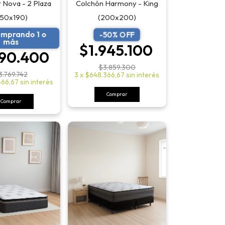
Nova - 2 Plaza
Colchón Harmony - King
150x190)
(200x200)
omprando 1 o
-
50
% OFF
más
$1.945.100
990.400
$3.859.300
3.769.742
3
x
$648.366,67
sin interés
466,67
sin interés
Comprar
Comprar