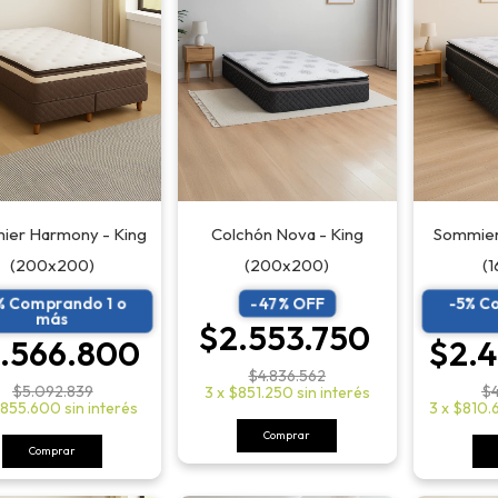
ier Harmony - King
Sommier
Colchón Nova - King
(200x200)
(
(200x200)
% Comprando 1 o
-5% C
-
47
% OFF
más
$2.553.750
.566.800
$2.
$4.836.562
$5.092.839
$4
3
x
$851.250
sin interés
855.600
sin interés
3
x
$810.
Comprar
Comprar