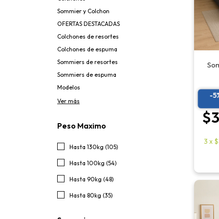
Sommier y Colchon
OFERTAS DESTACADAS
Colchones de resortes
Colchones de espuma
Sommiers de resortes
Som
Sommiers de espuma
Modelos
-5
Ver más
$3
Peso Maximo
3
x
$
Hasta 130kg (105)
Hasta 100kg (54)
Hasta 90kg (48)
Hasta 80kg (35)