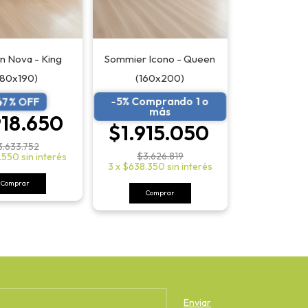
n Nova - King
Sommier Icono - Queen
180x190)
(160x200)
-5% Comprando 1 o
47
% OFF
más
918.650
$1.915.050
3.633.752
$3.626.819
.550
sin interés
3
x
$638.350
sin interés
Comprar
Comprar