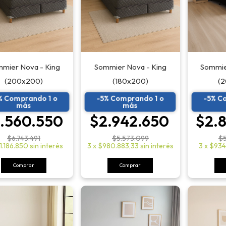
mier Nova - King
Sommier Nova - King
Sommier
(200x200)
(180x200)
(
% Comprando 1 o
-5% Comprando 1 o
-5% C
más
más
.560.550
$2.942.650
$2.
$6.743.491
$5.573.099
$5
1.186.850
sin interés
3
x
$980.883,33
sin interés
3
x
$934
Comprar
Comprar