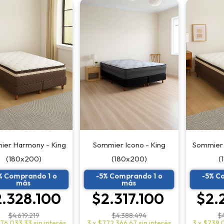
ier Harmony - King
Sommier 
Sommier Icono - King
(180x200)
(
(180x200)
% Comprando 1 o
-5% C
-5% Comprando 1 o
más
más
.328.100
$2.
$2.317.100
$4.619.219
$
$4.388.494
76.033,33
sin interés
3
x
$739.
3
x
$772.366,67
sin interés