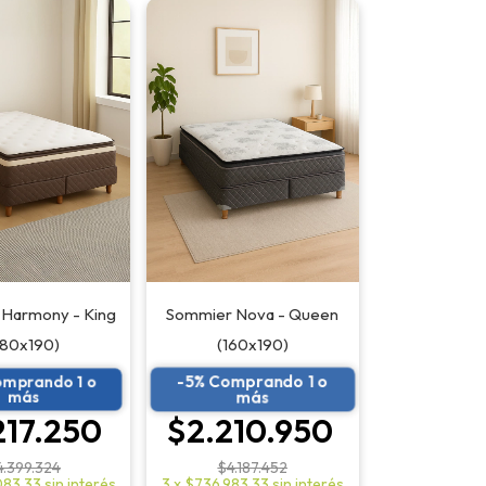
Harmony - King
Sommier Nova - Queen
180x190)
(160x190)
omprando 1 o
-5% Comprando 1 o
más
más
217.250
$2.210.950
4.399.324
$4.187.452
083,33
sin interés
3
x
$736.983,33
sin interés