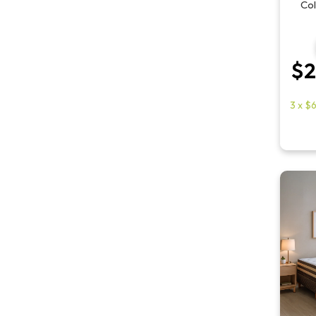
Col
$2
3
x
$6